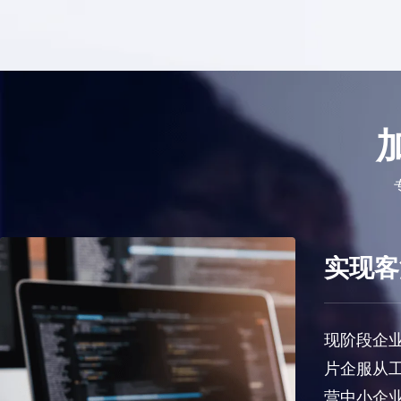
户满意度
05
实现客
户参考评判，即使货比三家，也难以选择合作
现阶段企
商，通过“案加分”规则，对消化商的服务质
片企服从
的考核和强排，通过大数据算法，实现智能分
营中小企